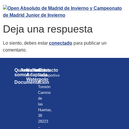
Deja una respuesta
Lo siento, debes estar
conectado
para publicar un
comentario.
Quienes
Anuarios
Natación
Noticias
Contacto
somos
Adaptada
Polideportivo
Waterpolo
el
Documentación
Torreón
Camino
de
las
Huertas,
38
28223
–