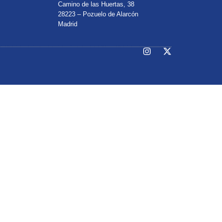
Camino de las Huertas, 38
28223 – Pozuelo de Alarcón
Madrid