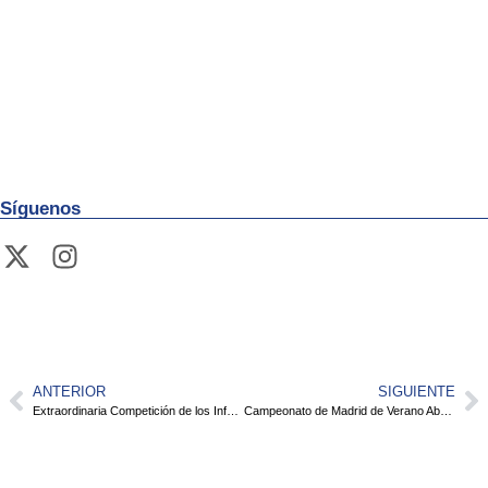
Síguenos
ANTERIOR
SIGUIENTE
Extraordinaria Competición de los Infantiles del Club Natación Pozuelo que Han Cosechado 13 Medallas en el Campeonato de Madrid de Verano
Campeonato de Madrid de Verano Absoluto y Junior 2021