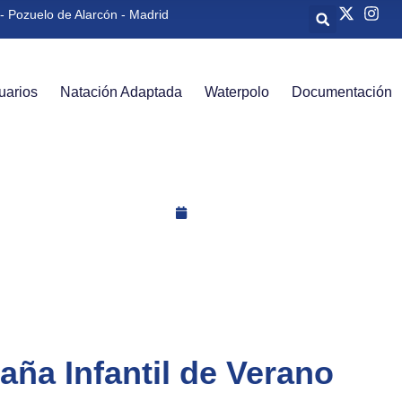
- Pozuelo de Alarcón - Madrid
uarios
Natación Adaptada
Waterpolo
Documentación
Noticias
2018
ña Infantil de Verano