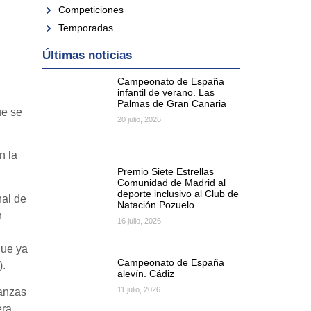
Competiciones
Temporadas
Últimas noticias
Campeonato de España
infantil de verano. Las
Palmas de Gran Canaria
ue se
20 julio, 2026
n la
Premio Siete Estrellas
Comunidad de Madrid al
deporte inclusivo al Club de
nal de
Natación Pozuelo
n
16 julio, 2026
que ya
Campeonato de España
).
alevín. Cádiz
11 julio, 2026
ranzas
era