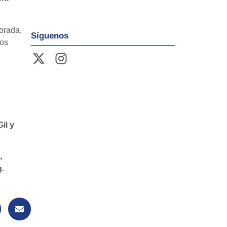
orada,
Síguenos
los
il y
,
g
.