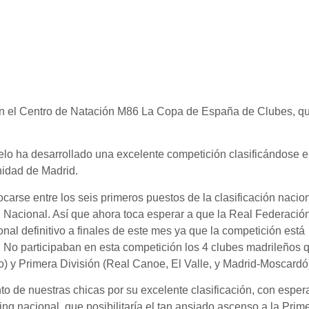
 en el Centro de Natación M86 La Copa de España de Clubes, q
lo ha desarrollado una excelente competición clasificándose e
nidad de Madrid.
ocarse entre los seis primeros puestos de la clasificación nacio
n Nacional. Así que ahora toca esperar a que la Real Federació
al definitivo a finales de este mes ya que la competición está
s. No participaban en esta competición los 4 clubes madrileños 
) y Primera División (Real Canoe, El Valle, y Madrid-Moscardó
 de nuestras chicas por su excelente clasificación, con espe
ing nacional, que posibilitaría el tan ansiado ascenso a la Prim