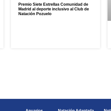
Premio Siete Estrellas Comunidad de
Madrid al deporte inclusivo al Club de
Natación Pozuelo
 en la diversión con el Club de 
¡Te esperamos!
Anuarios
Natación Adaptada
Not