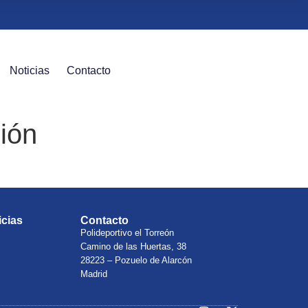
Noticias
Contacto
ión
icias
Contacto
Polideportivo el Torreón
Camino de las Huertas, 38
28223 – Pozuelo de Alarcón
Madrid