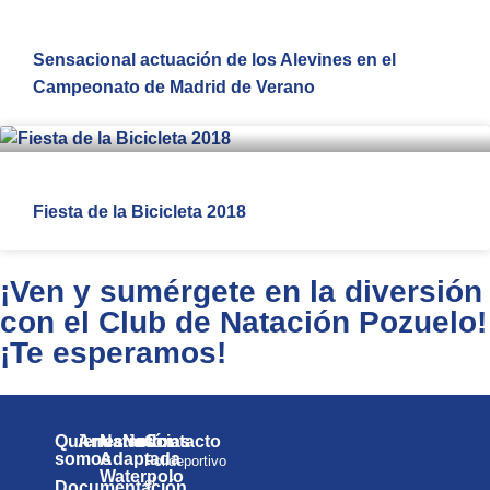
Sensacional actuación de los Alevines en el
Campeonato de Madrid de Verano
Fiesta de la Bicicleta 2018
¡Ven y sumérgete en la diversión
con el Club de Natación Pozuelo!
¡Te esperamos!
Quienes
Anuarios
Natación
Noticias
Contacto
somos
Adaptada
Polideportivo
Waterpolo
el
Documentación