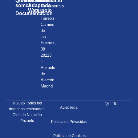
Quienes
Anuarios
Natación
Noticias
Contacto
somos
Adaptada
Polideportivo
Waterpolo
el
Documentación
Torreón
Camino
de
las
Huertas,
38
28223
–
Pozuelo
de
Alarcón
Madrid
© 2026 Todos los
Aviso legal
derechos reservados.
Club de Natación
Pozuelo
Política de Privacidad
Política de Cookies