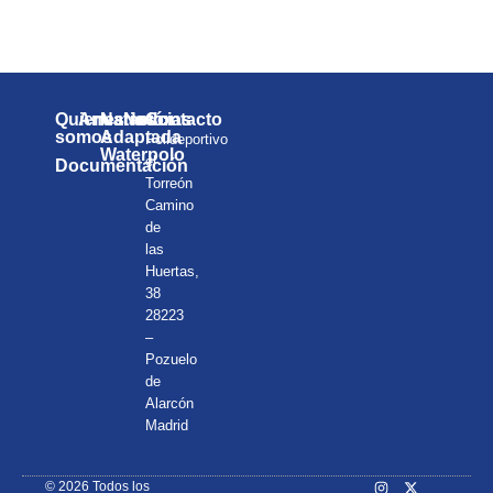
¡Te esperamos!
Quienes
Anuarios
Natación
Noticias
Contacto
somos
Adaptada
Polideportivo
Waterpolo
el
Documentación
Torreón
Camino
de
las
Huertas,
38
28223
–
Pozuelo
de
Alarcón
Madrid
© 2026 Todos los