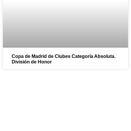
Copa de Madrid de Clubes Categoría Absoluta.
División de Honor
¡Ven y sumérgete en la
diversión con el Club de
Natación Pozuelo!