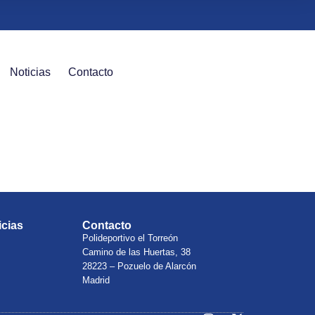
Noticias
Contacto
icias
Contacto
Polideportivo el Torreón
Camino de las Huertas, 38
28223 – Pozuelo de Alarcón
Madrid