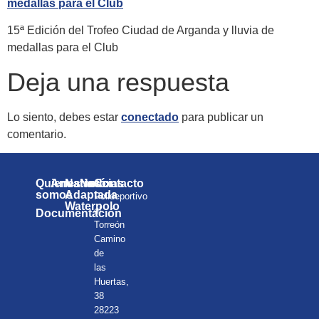
15ª Edición del Trofeo Ciudad de Arganda y lluvia de
medallas para el Club
Deja una respuesta
Lo siento, debes estar
conectado
para publicar un
comentario.
Quienes
Anuarios
Natación
Noticias
Contacto
somos
Adaptada
Polideportivo
Waterpolo
el
Documentación
Torreón
Camino
de
las
Huertas,
38
28223