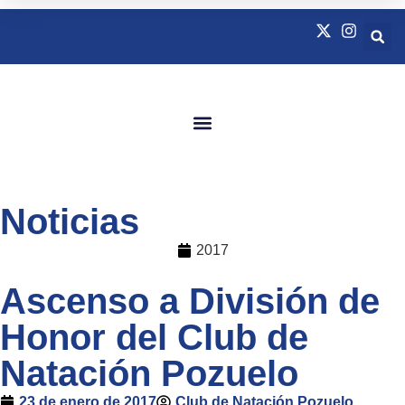
Quienes Somos
Natación Adaptada
Noticias
2017
Ascenso a División de
Honor del Club de
Natación Pozuelo
23 de enero de 2017
Club de Natación Pozuelo