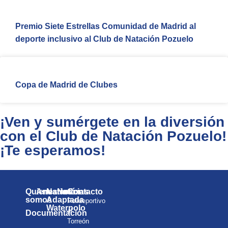
Premio Siete Estrellas Comunidad de Madrid al
deporte inclusivo al Club de Natación Pozuelo
Copa de Madrid de Clubes
¡Ven y sumérgete en la diversión
con el Club de Natación Pozuelo!
¡Te esperamos!
Quienes
Anuarios
Natación
Noticias
Contacto
somos
Adaptada
Polideportivo
Waterpolo
el
Documentación
Torreón