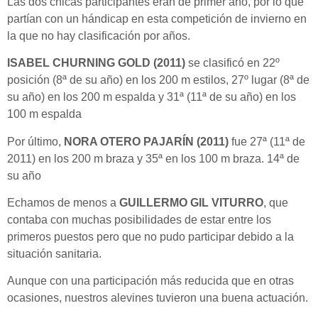
Las dos chicas participantes eran de primer año, por lo que
partían con un hándicap en esta competición de invierno en
la que no hay clasificación por años.
ISABEL CHURNING GOLD (2011)
se clasificó en 22º
posición (8ª de su año) en los 200 m estilos, 27º lugar (8ª de
su año) en los 200 m espalda y 31ª (11ª de su año) en los
100 m espalda
Por último,
NORA OTERO PAJARÍN (2011)
fue 27ª (11ª de
2011) en los 200 m braza y 35ª en los 100 m braza. 14ª de
su año
Echamos de menos a
GUILLERMO GIL VITURRO
, que
contaba con muchas posibilidades de estar entre los
primeros puestos pero que no pudo participar debido a la
situación sanitaria.
Aunque con una participación más reducida que en otras
ocasiones, nuestros alevines tuvieron una buena actuación.