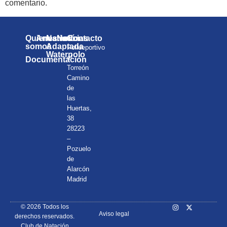
comentario.
Quienes
Anuarios
Natación
Noticias
Contacto
somos
Adaptada
Polideportivo
Waterpolo
el
Documentación
Torreón
Camino
de
las
Huertas,
38
28223
–
Pozuelo
de
Alarcón
Madrid
© 2026 Todos los
Aviso legal
derechos reservados.
Club de Natación