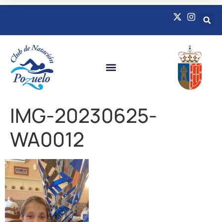
Quienes Somos
Natación Adaptada
IMG-20230625-
WA0012