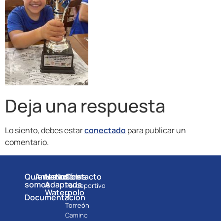
Deja una respuesta
Lo siento, debes estar
conectado
para publicar un
comentario.
Quienes
Anuarios
Natación
Noticias
Contacto
somos
Adaptada
Polideportivo
Waterpolo
el
Documentación
Torreón
Camino