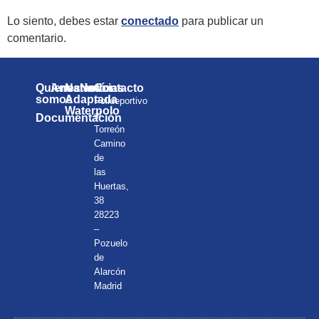
Lo siento, debes estar
conectado
para publicar un
comentario.
Quienes
Anuarios
Natación
Noticias
Contacto
somos
Adaptada
Polideportivo
Waterpolo
el
Documentación
Torreón
Camino
de
las
Huertas,
38
28223
–
Pozuelo
de
Alarcón
Madrid