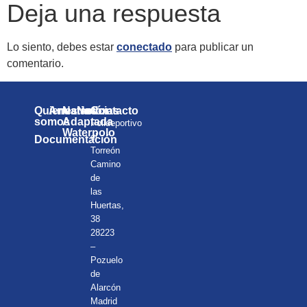
Deja una respuesta
Lo siento, debes estar
conectado
para publicar un
comentario.
Quienes
Anuarios
Natación
Noticias
Contacto
somos
Adaptada
Polideportivo
Waterpolo
el
Documentación
Torreón
Camino
de
las
Huertas,
38
28223
–
Pozuelo
de
Alarcón
Madrid