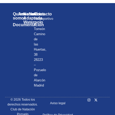
Quienes
Anuarios
Natación
Noticias
Contacto
somos
Adaptada
Polideportivo
Waterpolo
el
Documentación
Torreón
Camino
de
las
Huertas,
38
28223
–
Pozuelo
de
Alarcón
Madrid
© 2026 Todos los
Aviso legal
derechos reservados.
Club de Natación
Pozuelo
Política de Privacidad