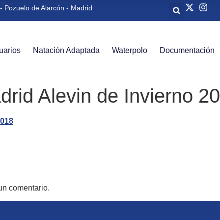
- Pozuelo de Alarcón - Madrid
uarios
Natación Adaptada
Waterpolo
Documentación
id Alevin de Invierno 2
un comentario.