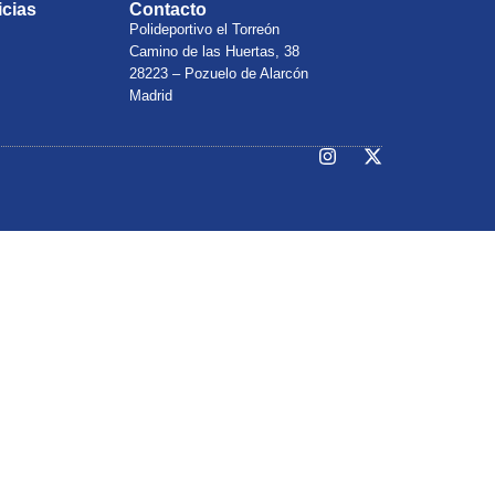
icias
Contacto
Polideportivo el Torreón
Camino de las Huertas, 38
28223 – Pozuelo de Alarcón
Madrid