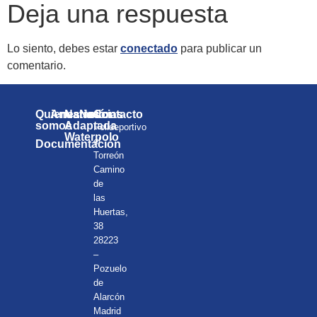
Deja una respuesta
Lo siento, debes estar
conectado
para publicar un
comentario.
Quienes
Anuarios
Natación
Noticias
Contacto
somos
Adaptada
Polideportivo
Waterpolo
el
Documentación
Torreón
Camino
de
las
Huertas,
38
28223
–
Pozuelo
de
Alarcón
Madrid