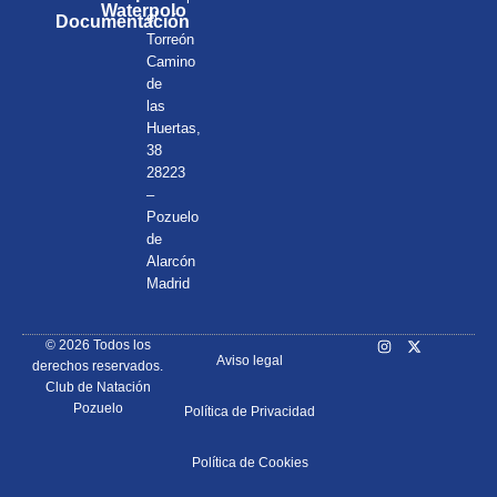
Waterpolo
el
Documentación
Torreón
Camino
de
las
Huertas,
38
28223
–
Pozuelo
de
Alarcón
Madrid
© 2026 Todos los
Aviso legal
derechos reservados.
Club de Natación
Pozuelo
Política de Privacidad
Política de Cookies