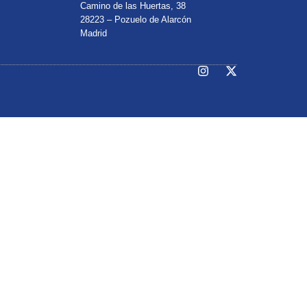
Camino de las Huertas, 38
28223 – Pozuelo de Alarcón
Madrid