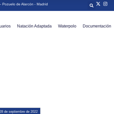
- Pozuelo de Alarcón - Madrid
uarios
Natación Adaptada
Waterpolo
Documentación
San Lorenzo de El 
28 de septiembre de 2022