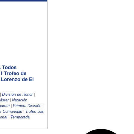
 Todos
I Trofeo de
 Lorenzo de El
|
División de Honor
|
áster
|
Natación
jamín
|
Primera División
|
s Comunidad
|
Trofeo San
orial
|
Temporada