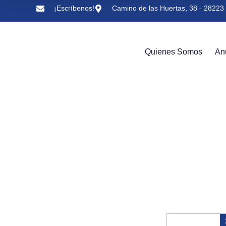
¡Escríbenos!
Camino de las Huertas, 38 - 28223 
Quienes Somos
An
Trofeo 