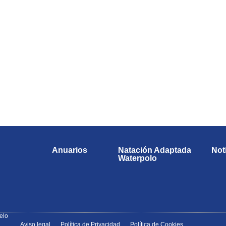
 en la diversión con el Club de 
¡Te esperamos!
Anuarios
Natación Adaptada
Not
Waterpolo
elo
Aviso legal
Política de Privacidad
Política de Cookies