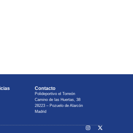
Natación Pozuelo!
icias
Contacto
Polideportivo el Torreón
Camino de las Huertas, 38
28223 – Pozuelo de Alarcón
Madrid