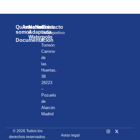
Quienes
Anuarios
Natación
Noticias
Contacto
somos
Adaptada
Polideportivo
Waterpolo
el
Documentación
Torreón
Camino
de
las
Huertas,
38
28223
–
Pozuelo
de
Alarcón
Madrid
© 2026 Todos los
Aviso legal
derechos reservados.