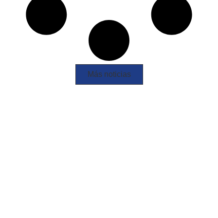
Más noticias
¡Ven y sumérgete en la
diversión con el Club de
Natación Pozuelo!
¡Te esperamos!