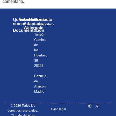
comentario.
Quienes
Anuarios
Natación
Noticias
Contacto
somos
Adaptada
Polideportivo
Waterpolo
el
Documentación
Torreón
Camino
de
las
Huertas,
38
28223
–
Pozuelo
de
Alarcón
Madrid
© 2026 Todos los
Aviso legal
derechos reservados.
Club de Natación