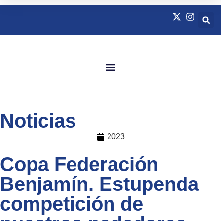
Quienes Somos
Natación Adaptada
Noticias
2023
Copa Federación
Benjamín. Estupenda
competición de