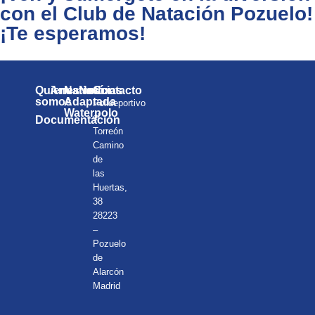
con el Club de Natación Pozuelo!
¡Te esperamos!
Quienes
Anuarios
Natación
Noticias
Contacto
somos
Adaptada
Polideportivo
Waterpolo
el
Documentación
Torreón
Camino
de
las
Huertas,
38
28223
–
Pozuelo
de
Alarcón
Madrid