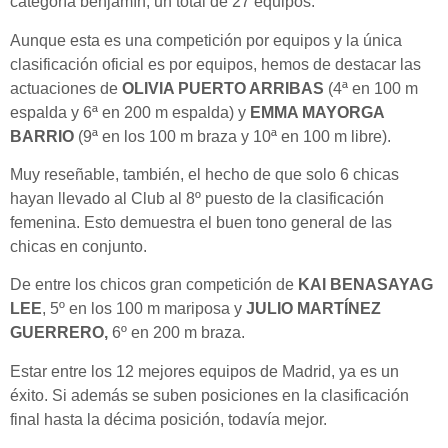
categoría benjamín, un total de 27 equipos.
Aunque esta es una competición por equipos y la única
clasificación oficial es por equipos, hemos de destacar las
actuaciones de
OLIVIA PUERTO ARRIBAS
(4ª en 100 m
espalda y 6ª en 200 m espalda) y
EMMA MAYORGA
BARRIO
(9ª en los 100 m braza y 10ª en 100 m libre).
Muy reseñable, también, el hecho de que solo 6 chicas
hayan llevado al Club al 8º puesto de la clasificación
femenina. Esto demuestra el buen tono general de las
chicas en conjunto.
De entre los chicos gran competición de
KAI BENASAYAG
LEE
, 5º en los 100 m mariposa y
JULIO MARTÍNEZ
GUERRERO,
6º en 200 m braza.
Estar entre los 12 mejores equipos de Madrid, ya es un
éxito. Si además se suben posiciones en la clasificación
final hasta la décima posición, todavía mejor.