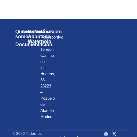
¡Te esperamos!
Quienes
Anuarios
Natación
Noticias
Contacto
somos
Adaptada
Polideportivo
Waterpolo
el
Documentación
Torreón
Camino
de
las
Huertas,
38
28223
–
Pozuelo
de
Alarcón
Madrid
© 2026 Todos los