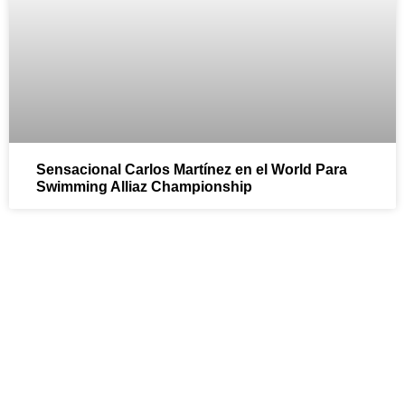
Sensacional Carlos Martínez en el World Para
Swimming Alliaz Championship
¡Ven y sumérgete en la
diversión con el Club de
Natación Pozuelo!