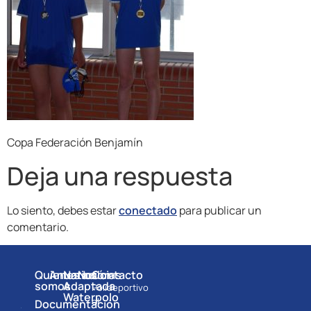
Copa Federación Benjamín
Deja una respuesta
Lo siento, debes estar
conectado
para publicar un
comentario.
Quienes
Anuarios
Natación
Noticias
Contacto
somos
Adaptada
Polideportivo
Waterpolo
el
Documentación