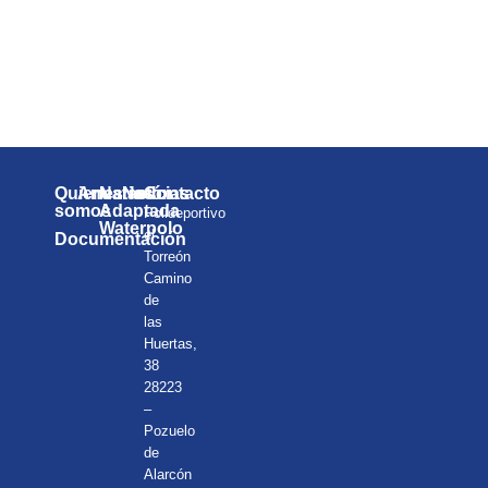
diversión con el Club de
Natación Pozuelo!
¡Te esperamos!
Quienes
Anuarios
Natación
Noticias
Contacto
somos
Adaptada
Polideportivo
Waterpolo
el
Documentación
Torreón
Camino
de
las
Huertas,
38
28223
–
Pozuelo
de
Alarcón