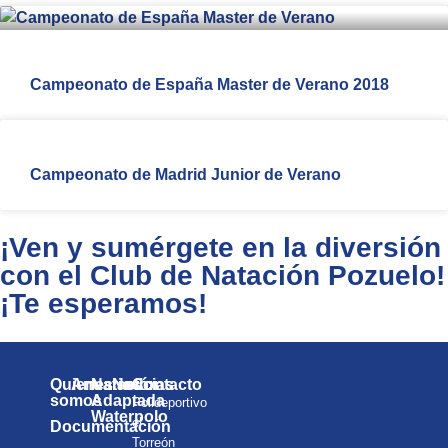
Campeonato de España Master de Verano 2018
Campeonato de Madrid Junior de Verano
¡Ven y sumérgete en la diversión
con el Club de Natación Pozuelo!
¡Te esperamos!
Quienes
Anuarios
Natación
Noticias
Contacto
somos
Adaptada
Polideportivo
Waterpolo
el
Documentación
Torreón