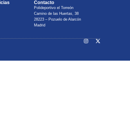
icias
Contacto
Polideportivo el Torreón
Camino de las Huertas, 38
28223 – Pozuelo de Alarcón
Madrid