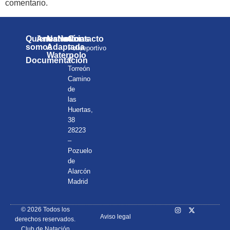
comentario.
Quienes
Anuarios
Natación
Noticias
Contacto
somos
Adaptada
Polideportivo
Waterpolo
el
Documentación
Torreón
Camino
de
las
Huertas,
38
28223
–
Pozuelo
de
Alarcón
Madrid
© 2026 Todos los
Aviso legal
derechos reservados.
Club de Natación