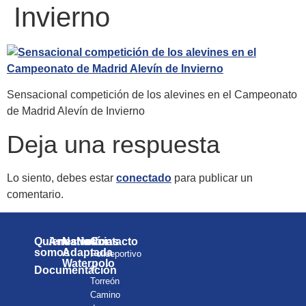
Invierno
Sensacional competición de los alevines en el Campeonato
de Madrid Alevín de Invierno
Deja una respuesta
Lo siento, debes estar
conectado
para publicar un
comentario.
Quienes
Anuarios
Natación
Noticias
Contacto
somos
Adaptada
Polideportivo
Waterpolo
el
Documentación
Torreón
Camino