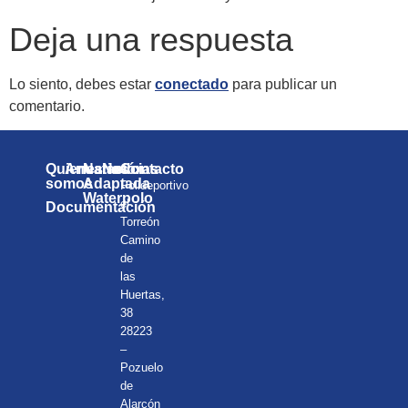
Deja una respuesta
Lo siento, debes estar
conectado
para publicar un
comentario.
Quienes
Anuarios
Natación
Noticias
Contacto
somos
Adaptada
Polideportivo
Waterpolo
el
Documentación
Torreón
Camino
de
las
Huertas,
38
28223
–
Pozuelo
de
Alarcón