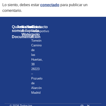
Lo siento, debes estar
conectado
para publicar un
comentario.
Quienes
Anuarios
Natación
Noticias
Contacto
somos
Adaptada
Polideportivo
Waterpolo
el
Documentación
Torreón
Camino
de
las
Huertas,
38
28223
–
Pozuelo
de
Alarcón
Madrid
© 2026 Todos los