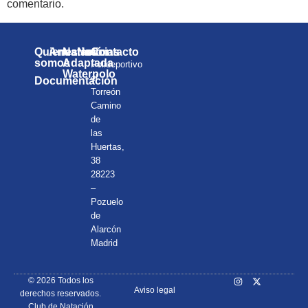
comentario.
Quienes
Anuarios
Natación
Noticias
Contacto
somos
Adaptada
Polideportivo
Waterpolo
el
Documentación
Torreón
Camino
de
las
Huertas,
38
28223
–
Pozuelo
de
Alarcón
Madrid
© 2026 Todos los
Aviso legal
derechos reservados.
Club de Natación