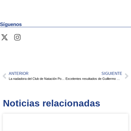
Síguenos
ANTERIOR
SIGUIENTE
La nadadora del Club de Natación Pozuelo Laura Sánchez excelente en el Circuito Open de la Comunidad de Madrid-Trofeo de Invierno
Excelentes resultados de Guillermo Gil Viturro en la Liga Benjamín
Noticias relacionadas