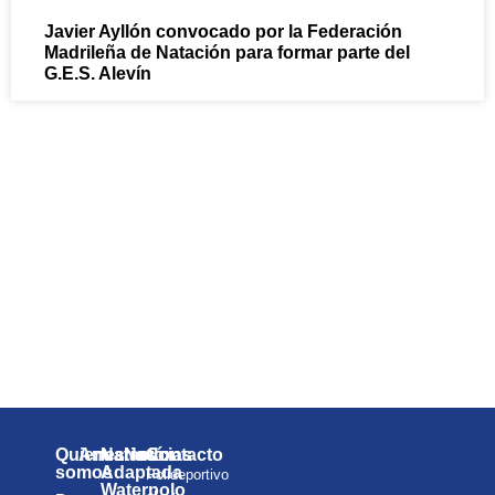
Javier Ayllón convocado por la Federación
Madrileña de Natación para formar parte del
G.E.S. Alevín
¡Ven y sumérgete en la
diversión con el Club de
Natación Pozuelo!
¡Te esperamos!
Quienes
Anuarios
Natación
Noticias
Contacto
somos
Adaptada
Polideportivo
Waterpolo